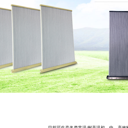
目前可生产各类常温/耐高温初、中、高