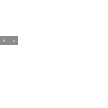
净化车间的地面通常采用哪些材料？
净化车间的地面通常采用环氧地坪漆、pvc地板等材料。