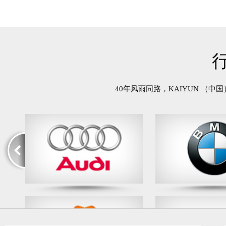
40年风雨同路，KAIYUN （