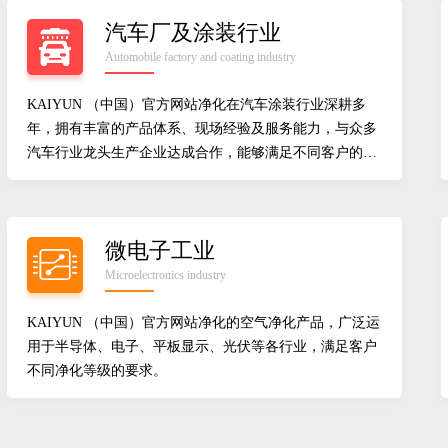
汽车厂及涂装行业
Automobile factory and coating industry
KAIYUN （中国）官方网站净化在汽车涂装行业深耕多
年，拥有丰富的产品体系、现场经验及服务能力，与众多
汽车行业龙头生产企业达成合作，能够满足不同客户的需
求。
微电子工业
Microelectronics industry
KAIYUN （中国）官方网站净化的空气净化产品，广泛运
用于半导体、电子、平板显示、光伏等各行业，满足客户
不同净化等级的要求。