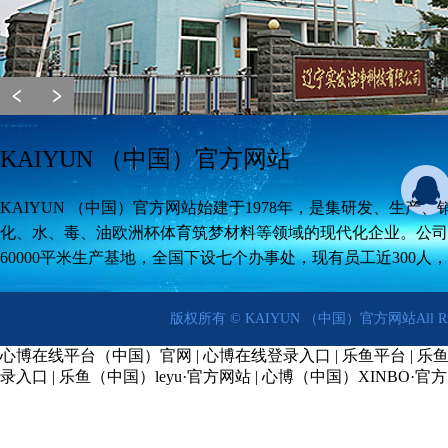
网站首页
关于KAIYUN （中国）官方网站
产品
历经四十年风雨，“笃行务实、厚积薄发”已经镌刻在
未来，我们将继续坚持以创新驱动发展、以市场为导向，努力成为所有
净化工程科普小谈
​KAIYUN （中国）官方网站
净化工程是一个应用行业非常广泛的基础性配套产业，在电子信
卫生、航天航空、生物工程、精密制造、汽车喷涂等众多行业均
KAIYUN （中国）官方网站始建于1978年，是集研发、生产
与无尘要求，等级差别也较大。
化、水、毒、油欧洲杯体育筑梦材料等领域的现代化企业。公司注
60000平米生产基地，全国下设七个办事处，现有员工近300
杯体育筑梦材料研究与生产的企业之一。
版权所有 © KAIYUN （中国）官方网站All Rights
心博在线平台（中国）官网
|
心博在线登录入口
|
乐鱼平台
|
乐
录入口
|
乐鱼（中国）leyu·官方网站
|
心博（中国）XINBO·官