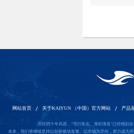
网站首页
关于KAIYUN （中国）官方网站
产品
历经四十年风雨，“笃行务实、厚积薄发”已经镌刻在
未来，我们将继续坚持以创新驱动发展、以市场为导向，努力成为所有