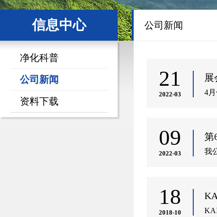
信息中心
公司新闻
净化科普
21
展
公司新闻
4
2022-03
资料下载
09
第
2022-03
18
​
2018-10