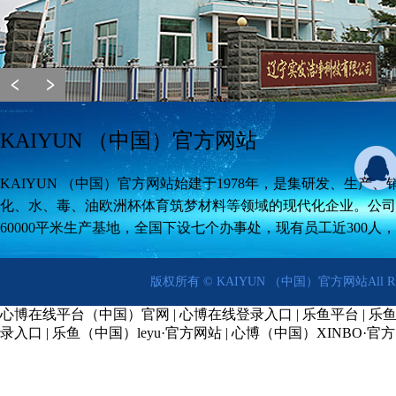
网站首页
关于KAIYUN （中国）官方网站
产品
历经四十年风雨，“笃行务实、厚积薄发”已经镌刻在
未来，我们将继续坚持以创新驱动发展、以市场为导向，努力成为所有
净化工程科普小谈
​KAIYUN （中国）官方网站
净化工程是一个应用行业非常广泛的基础性配套产业，在电子信
卫生、航天航空、生物工程、精密制造、汽车喷涂等众多行业均
KAIYUN （中国）官方网站始建于1978年，是集研发、生产
与无尘要求，等级差别也较大。
化、水、毒、油欧洲杯体育筑梦材料等领域的现代化企业。公司注
60000平米生产基地，全国下设七个办事处，现有员工近300
杯体育筑梦材料研究与生产的企业之一。
版权所有 © KAIYUN （中国）官方网站All Rights
心博在线平台（中国）官网
|
心博在线登录入口
|
乐鱼平台
|
乐
录入口
|
乐鱼（中国）leyu·官方网站
|
心博（中国）XINBO·官