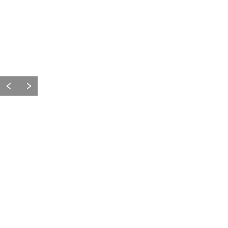
净化车间的地面通常采用哪些材料？
净化车间的地面通常采用环氧地坪漆、pvc地板等材料。